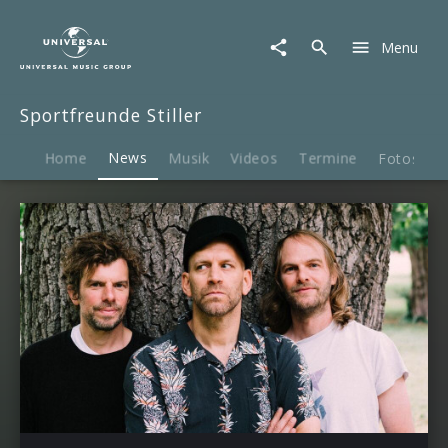
Sportfreunde
Stiller
Menu
|
News
Sportfreunde Stiller
Home
News
Musik
Videos
Termine
Fotos
B