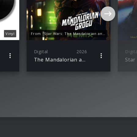
Vinyl
From "Star Wars: The Mandalorian and Grogu"
Digital
2026
Digit
The Mandalorian and Grogu (Boys Noize Remix)