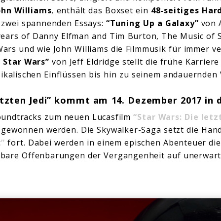
ohn Williams
, enthält das Boxset ein
48-seitiges Har
d zwei spannenden Essays:
“Tuning Up a Galaxy”
von A
ears of Danny Elfman and Tim Burton, The Music of S
ars und wie John Williams die Filmmusik für immer v
o Star Wars”
von Jeff Eldridge stellt die frühe Karrier
ikalischen Einflüssen bis hin zu seinem andauernden
etzten Jedi” kommt am 14. Dezember 2017 in d
oundtracks zum neuen Lucasfilm
“Star Wars: Die letz
s gewonnen werden. Die Skywalker-Saga setzt die Ha
t”
fort. Dabei werden in einem epischen Abenteuer die
bare Offenbarungen der Vergangenheit auf unerwart