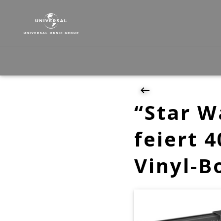
Star
Wars
-
Soundtrack
|
News
|
"Star
Wars:
“Star W
Eine
neue
feiert 4
Hoffnung"
feiert
Vinyl-B
40.
Jubiläum
mit
limitierter
Vinyl-
Box