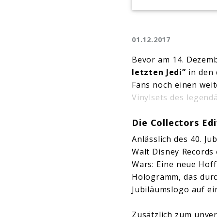
01.12.2017
Bevor am 14. Dezemb
letzten Jedi”
in den 
Fans noch einen weit
Vinylsets des legen
Die Collectors E
Anlässlich des 40. Ju
Walt Disney Records 
Wars: Eine neue Hoff
Hologramm, das durch
Jubiläumslogo auf ei
Zusätzlich zum unver