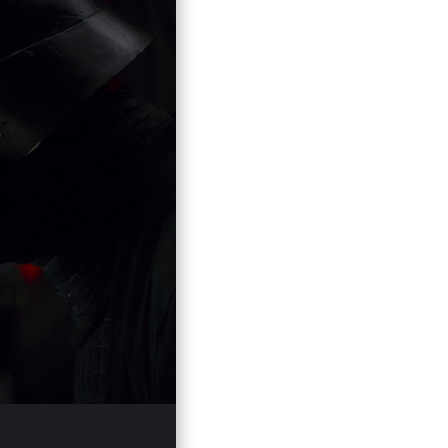
29
Mute
Enter
fullscreen