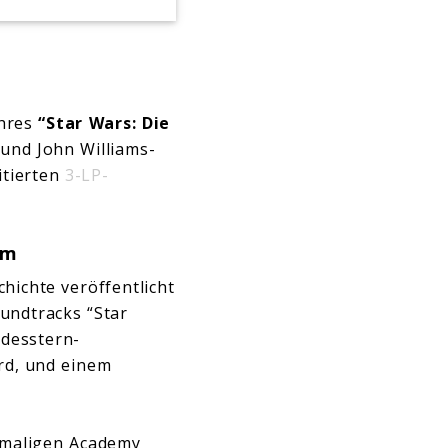
ahres
“Star Wars: Die
 und John Williams-
itierten
3-LP-
mm
hichte veröffentlicht
oundtracks “Star
odesstern-
ird, und einem
nfmaligen Academy