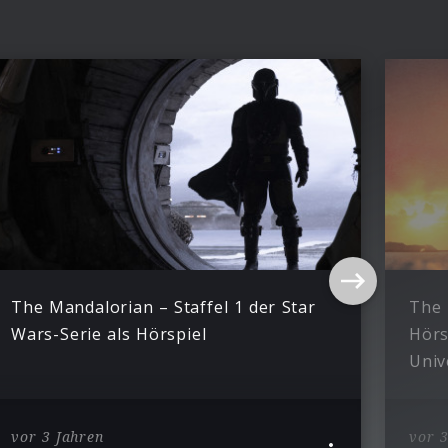
The Mandalorian – Staffel 1 der Star
The 
Wars-Serie als Hörspiel
Hörs
Univ
vor 3 Jahren
vor 3