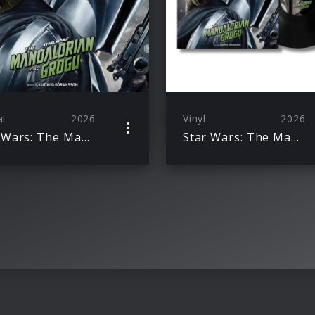
al
2026
Vinyl
2026
Star Wars: The Mandalorian and Grogu (Original Motion Picture Soundtrack)
Star Wars: The Mandalorian and Grogu