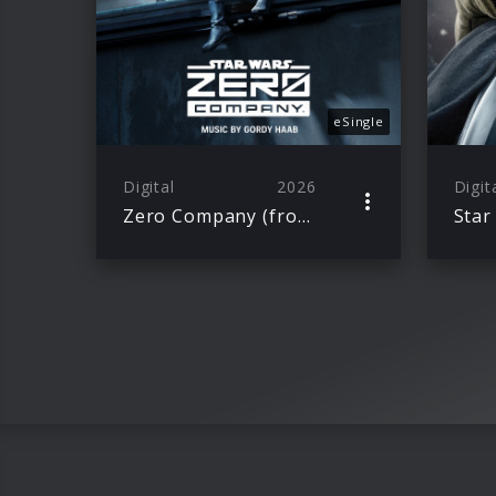
eSingle
Digital
2026
Digit
Zero Company (from “Star Wars: Zero Company”)