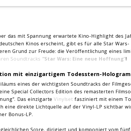
er das mit Spannung erwartete Kino-Highlight des J
deutschen Kinos erscheint, gibt es für alle Star Wars-
eren Grund zur Freude: die Veröffentlichung eines lim
dären Soundtracks
“Star Wars: Eine neue Hoffnung
”
!
dition mit einzigartigem Todesstern-Hologra
biläums eines der wichtigsten Soundtracks der Filmgesc
eine Special Collectors Edition des remasterten Films
nung”. Das einzigarte
Vinylset
fasziniert mit einem T
 eine direkte Lichtquelle auf der Vinyl-LP sichtbar w
ner Bonus-LP.
gleichlichen Score, dirigiert und komponiert vom fü