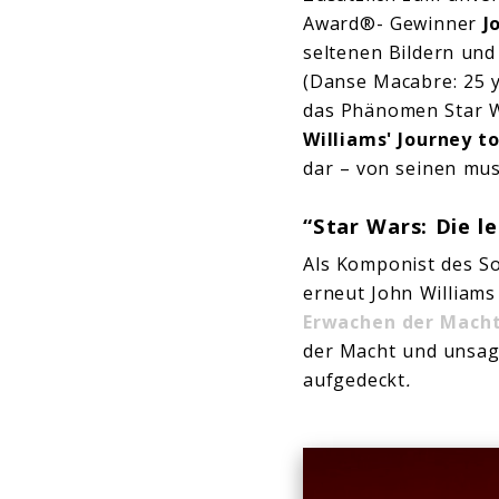
Award®- Gewinner
J
seltenen Bildern un
(Danse Macabre: 25 y
das Phänomen Star W
Williams' Journey t
dar – von seinen mus
“
Star Wars: Die l
Als Komponist des S
erneut John William
Erwachen der Mach
der Macht und unsag
aufgedeckt
.