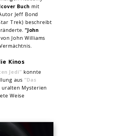
dcover Buch
mit
utor Jeff Bond
tar Trek) beschreibt
eränderte.
“John
e von John Williams
 Vermächtnis.
ie Kinos
ten Jedi”
konnte
ndlung aus
“Das
 uralten Mysterien
ete Weise