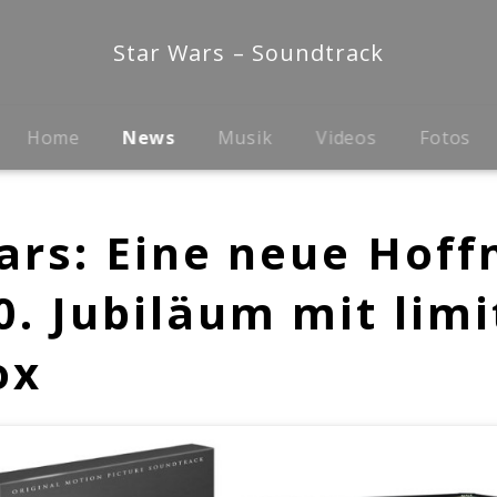
Star Wars – Soundtrack
Home
News
Musik
Videos
Fotos
ars: Eine neue Hoff
0. Jubiläum mit limi
ox