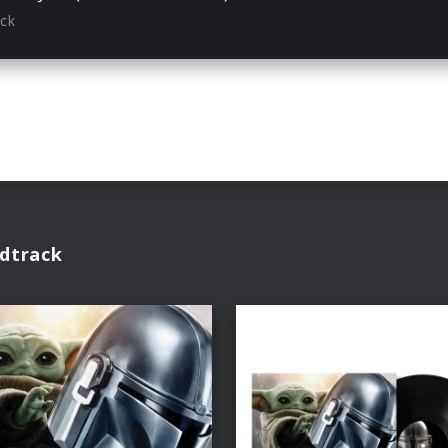
ack
dtrack