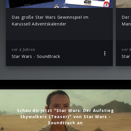
Das große Star Wars Gewinnspiel im
Der 
Karussell Adventskalender
Mand
vor 4 Jahren
vor 
Star Wars - Soundtrack
Star
Schau dir jetzt "Star Wars: Der Aufstieg
Skywalkers (Teaser)" von Star Wars -
Soundtrack an