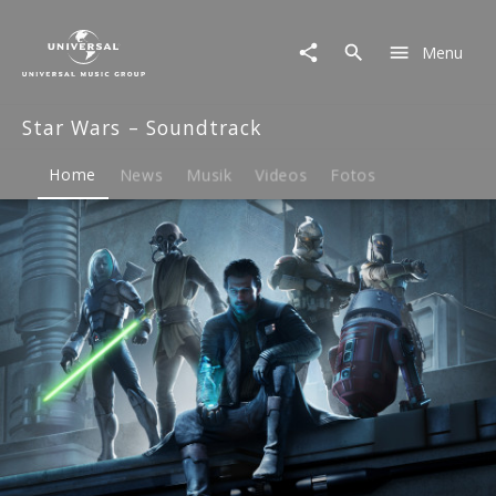
Star
Wars
Menu
–
Soundtrack
|
Star Wars – Soundtrack
Musik
&
Merch
Home
News
Musik
Videos
Fotos