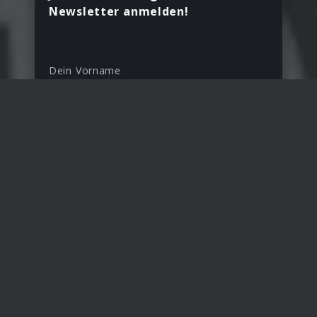
Newsletter anmelden!
Dein Vorname
*
Deine E-Mail Adresse
Land
Deutschland
Mit Deiner Anmeldung bestätigst Du, dass Du
den Folgenreich Newsletter erhalten möchtest.
Anmelden
Erhalte Infos zu Releases, Gewinnspielen und Aktionen
per E-Mail. Du kannst Deine Einwilligung jederzeit
widerrufen. Mehr Informationen unter
Sicherheit &
Datenschutz
.