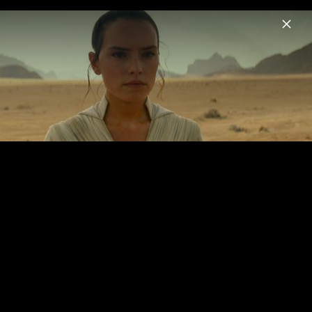
Menu
Star Wars – Soundtrack
Home
News
Musik
Videos
Fotos
Star Wars: Der Aufstieg Skywalkers