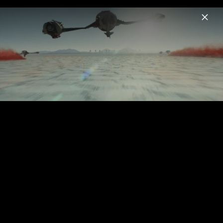
Menu
Star Wars – Soundtrack
Home
News
Musik
Videos
Fotos
Star Wars: Der Aufstieg Skywalkers