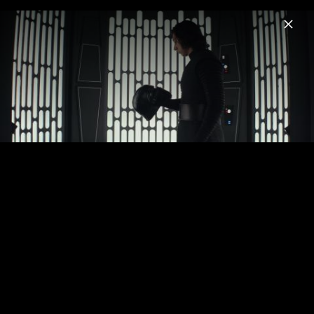
Menu
Star Wars – Soundtrack
Home
News
Musik
Videos
Fotos
Star Wars: Der Aufstieg Skywalkers