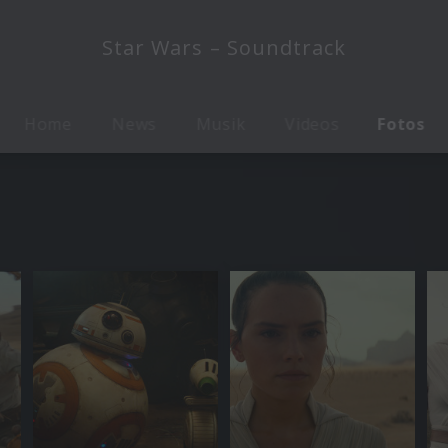
Star Wars – Soundtrack
Home
News
Musik
Videos
Fotos