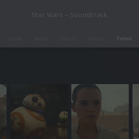
Star Wars – Soundtrack
Home
News
Musik
Videos
Fotos