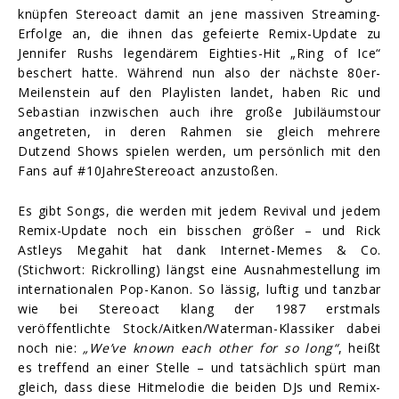
knüpfen Stereoact damit an jene massiven Streaming-
Erfolge an, die ihnen das gefeierte Remix-Update zu
Jennifer Rushs legendärem Eighties-Hit „Ring of Ice“
beschert hatte. Während nun also der nächste 80er-
Meilenstein auf den Playlisten landet, haben Ric und
Sebastian inzwischen auch ihre große Jubiläumstour
angetreten, in deren Rahmen sie gleich mehrere
Dutzend Shows spielen werden, um persönlich mit den
Fans auf #10JahreStereoact anzustoßen.
Es gibt Songs, die werden mit jedem Revival und jedem
Remix-Update noch ein bisschen größer – und Rick
Astleys Megahit hat dank Internet-Memes & Co.
(Stichwort: Rickrolling) längst eine Ausnahmestellung im
internationalen Pop-Kanon. So lässig, luftig und tanzbar
wie bei Stereoact klang der 1987 erstmals
veröffentlichte Stock/Aitken/Waterman-Klassiker dabei
noch nie:
„We’ve known each other for so long“
, heißt
es treffend an einer Stelle – und tatsächlich spürt man
gleich, dass diese Hitmelodie die beiden DJs und Remix-