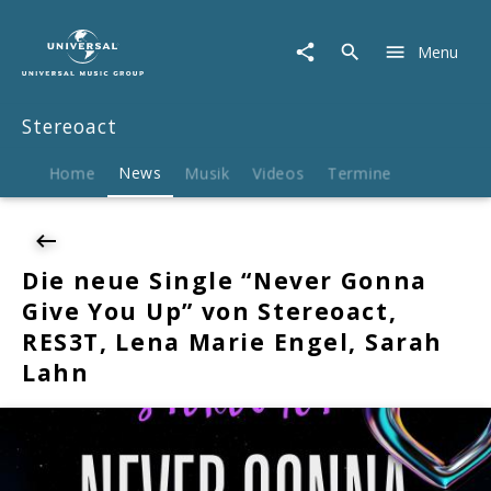
Stereoact
|
Menu
News
|
Die
Stereoact
neue
Single
"Never
Home
News
Musik
Videos
Termine
Gonna
Give
You
Up"
Die neue Single “Never Gonna
von
Give You Up” von Stereoact,
Stereoact,
RES3T,
RES3T, Lena Marie Engel, Sarah
Lena
Lahn
Marie
Engel,
Sarah
Lahn