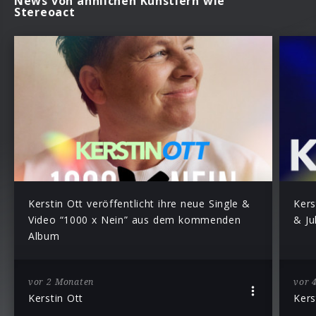
News von ähnlichen Künstlern wie
Stereoact
Kerstin Ott veröffentlicht ihre neue Single &
Kers
Video “1000 x Nein” aus dem kommenden
& Ju
Album
vor 2 Monaten
vor 
Kerstin Ott
Kers