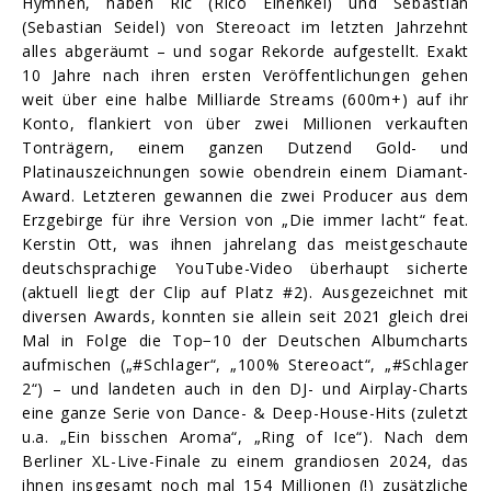
Hymnen, haben Ric (Rico Einenkel) und Sebastian
(Sebastian Seidel) von Stereoact im letzten Jahrzehnt
alles abgeräumt – und sogar Rekorde aufgestellt. Exakt
10 Jahre nach ihren ersten Veröffentlichungen gehen
weit über eine halbe Milliarde Streams (600m+) auf ihr
Konto, flankiert von über zwei Millionen verkauften
Tonträgern, einem ganzen Dutzend Gold- und
Platinauszeichnungen sowie obendrein einem Diamant-
Award. Letzteren gewannen die zwei Producer aus dem
Erzgebirge für ihre Version von „Die immer lacht“ feat.
Kerstin Ott, was ihnen jahrelang das meistgeschaute
deutschsprachige YouTube-Video überhaupt sicherte
(aktuell liegt der Clip auf Platz #2). Ausgezeichnet mit
diversen Awards, konnten sie allein seit 2021 gleich drei
Mal in Folge die Top−10 der Deutschen Albumcharts
aufmischen („#Schlager“, „100% Stereoact“, „#Schlager
2“) – und landeten auch in den DJ- und Airplay-Charts
eine ganze Serie von Dance- & Deep-House-Hits (zuletzt
u.a. „Ein bisschen Aroma“, „Ring of Ice“). Nach dem
Berliner XL-Live-Finale zu einem grandiosen 2024, das
ihnen insgesamt noch mal 154 Millionen (!) zusätzliche