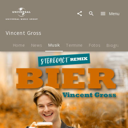
Vincent
Gross
Menu
|
Musik
|
Vincent Gross
Bier
(Stereoact
Remix)
Home
News
Musik
Termine
Fotos
Biografie