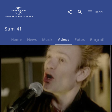
Sum
41
Menu
|
Video
|
Sum 41
Underclass
Hero
Home
News
Musik
Videos
Fotos
Biografie
Play