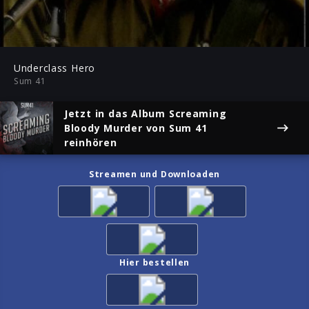
03:13
Play
Mute
Ent
ful
Underclass Hero
Sum 41
Jetzt in das Album
Screaming
Bloody Murder
von Sum 41
reinhören
Streamen und Downloaden
Hier bestellen