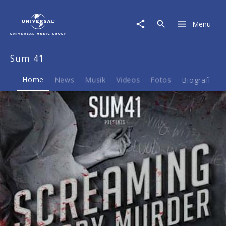
Sum
41
Menu
|
Musik
&
Sum 41
Merch
Home
News
Musik
Videos
Fotos
Biografie