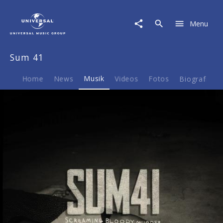
Sum
41
Menu
|
Musik
|
Sum 41
Screaming
Bloody
Murder
Home
News
Musik
Videos
Fotos
Biografie