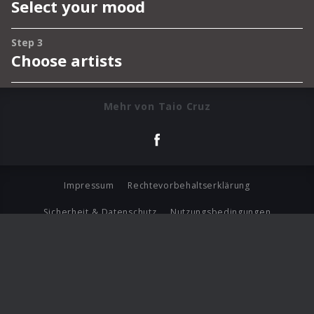
Mehr von Taio Cruz
Impressum
Rechtevorbehaltserklärung
Sicherheit & Datenschutz
Nutzungsbedingungen
Journalistenlounge
Für Geschäftspartner
Barrierefreiheit Statement
© Copyright 2026 Universal Music Group N.V. All Rights
Reserved.