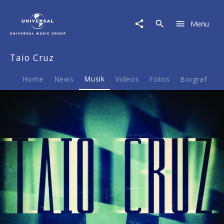
Taio
Cruz
Menu
|
Musik
|
Taio Cruz
Fast
Car
Home
News
Musik
Videos
Fotos
Biografie