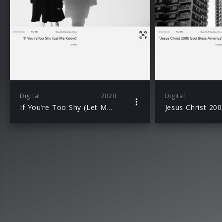
Digital
2020
Digital
If You’re Too Shy (Let Me Know)