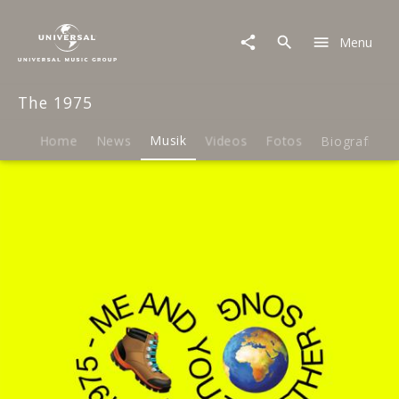
The
1975
Menu
|
Musik
|
The 1975
Me
&
You
Home
News
Musik
Videos
Fotos
Biografie
Together
Song