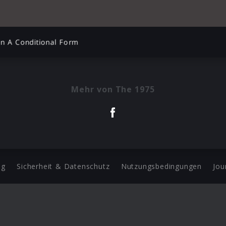
n A Conditional Form
Mehr von The 1975
ng
Sicherheit & Datenschutz
Nutzungsbedingungen
Jou
Barrierefreiheit Statement
 Copyright 2026 Universal Music Group N.V. All Rights Reserve