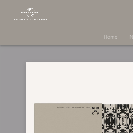
The
1975
|
Musik
|
Home
N
Notes
On
A
Conditional
Form