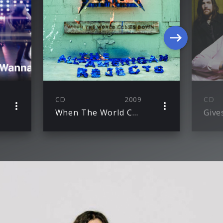
CD
2009
CD
When The World Comes Down
Give