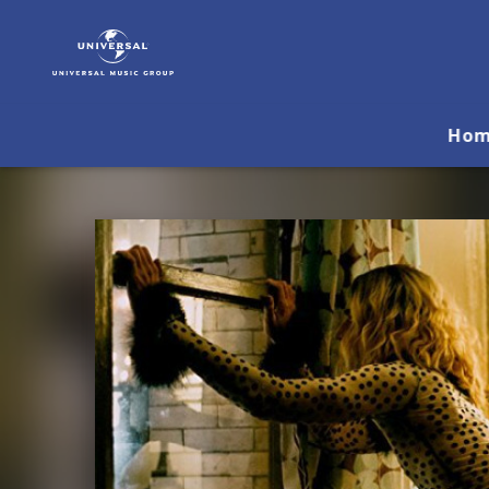
The
All-
American
Rejects
|
Ho
Musik
&
Merch