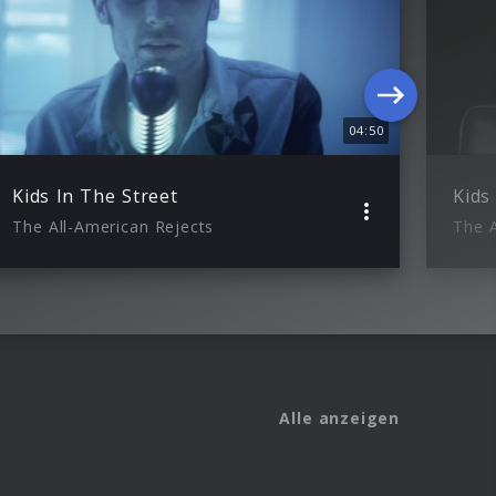
04:50
Kids In The Street
Kids
The All-American Rejects
The A
Alle anzeigen