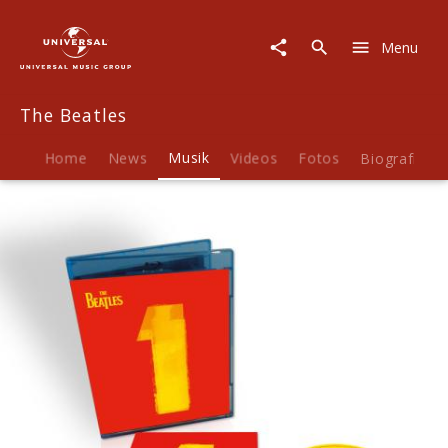
The
Beatles
Menu
|
Musik
|
The Beatles
1
(Standard
Blu-
Home
News
Musik
Videos
Fotos
Biografie
ray)