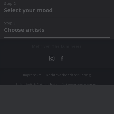
Mehr von The Lumineers
Impressum
Rechtevorbehaltserklärung
Sicherheit & Datenschutz
Nutzungsbedingungen
Journalistenlounge
Für Geschäftspartner
Barrierefreiheit Statement
© Copyright 2026 Universal Music Group N.V. All Rights