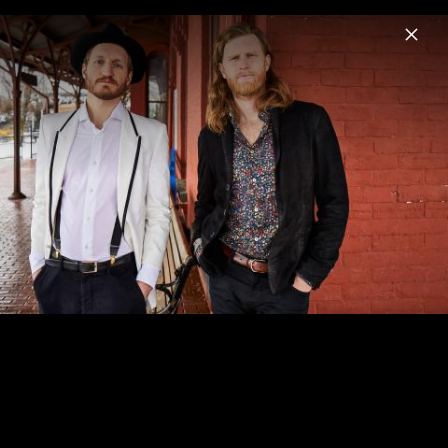
Menu
The Lumineers
Home
News
Musik
Videos
Fotos
Biografie
Pressebilder 2022