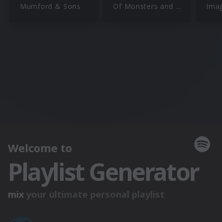
Mumford & Sons
Of Monsters and Men
Ima