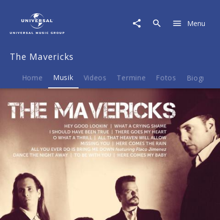
The
Mavericks
Menu
|
Musik
|
The Mavericks
ICON
Home
Musik
Videos
Termine
Fotos
Biografie