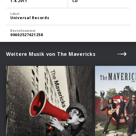
1.4.2011
CD
Label
Universal Records
Bestellnummer
00602527621258
Weitere Musik von The Mavericks