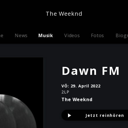
The Weeknd
me
News
Musik
Videos
Fotos
Biog
Dawn FM
VÖ:
29. April 2022
2LP
The Weeknd
Jetzt reinhören