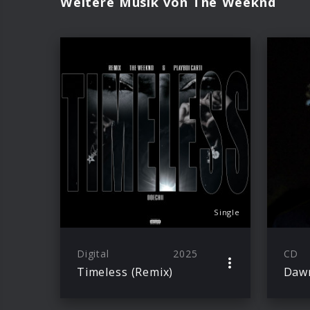
Weitere Musik von The Weeknd
Single
Digital
2025
CD
Timeless (Remix)
Daw