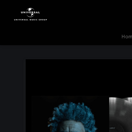
The
Weeknd
|
Musik
|
Ho
Dawn
FM