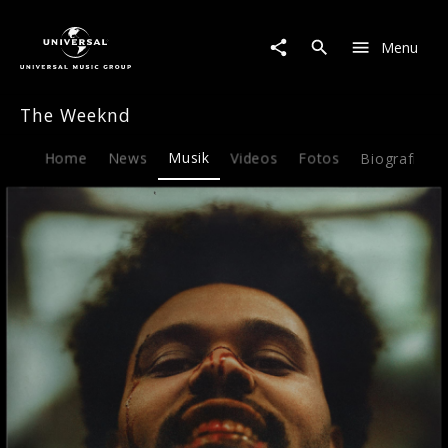
The
Weeknd
Menu
|
Musik
|
The Weeknd
Save
Your
Tears
Home
News
Musik
Videos
Fotos
Biografie