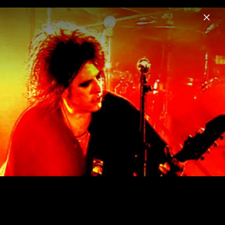
Menu
The Cure
Home
News
Musik
Videos
Fotos
Biografie
Pressefotos "Songs Of A Lost World"
(2024)