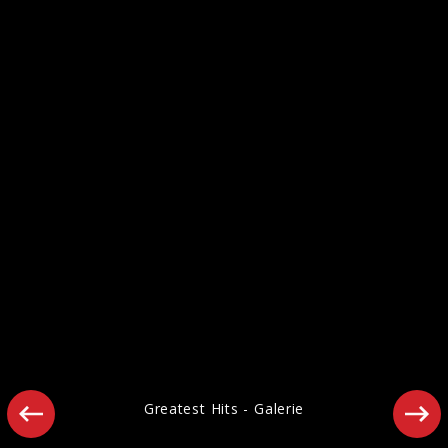
Pressefotos "Wish – 30th Anniversary
Edition" (2022)
Pressebilder 2019
Greatest Hits - Galerie