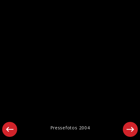
Pressefotos "Wish – 30th Anniversary
Edition" (2022)
Pressebilder 2019
Pressefotos 2004