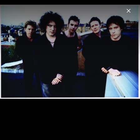
Menu
The Cure
Home
News
Musik
Videos
Fotos
Biografie
Pressefotos "Songs Of A Lost World"
(2024)