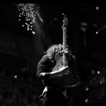
Menu
The Killers
Home
News
Musik
Videos
Fotos
Biografie
Pressebilder "Rebel Diamonds" (2023)