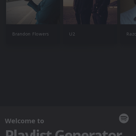
Brandon Flowers
U2
Razo