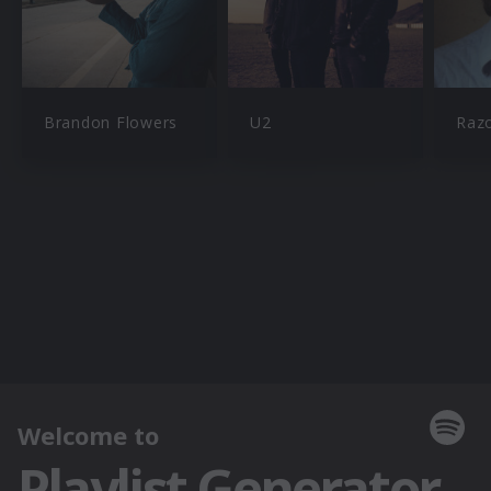
Brandon Flowers
U2
Razo