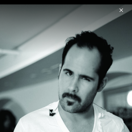
Menu
The Killers
Home
News
Musik
Videos
Fotos
Biografie
Pressebilder "Rebel Diamonds" (2023)