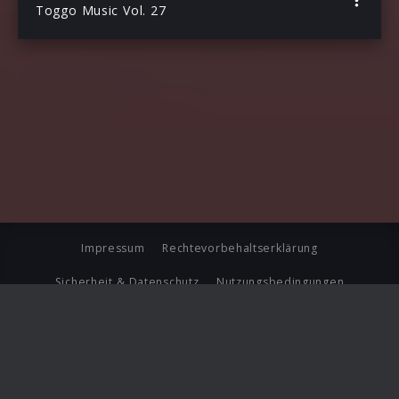
Toggo Music Vol. 27
Impressum
Rechtevorbehaltserklärung
Sicherheit & Datenschutz
Nutzungsbedingungen
Journalistenlounge
Für Geschäftspartner
Barrierefreiheit Statement
© Copyright 2026 Universal Music Group N.V. All Rights