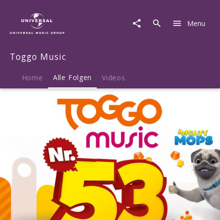
Toggo
Music
Menu
|
Musik
|
Toggo Music
Toggo
Music
53
Home
Alle Folgen
Videos