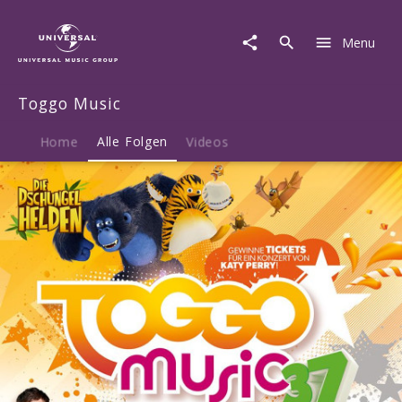
Toggo
Music
Menu
|
Musik
|
Toggo Music
Toggo
Music
37
Home
Alle Folgen
Videos