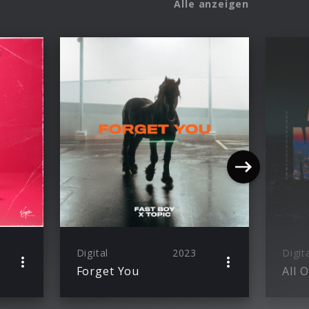
Alle anzeigen
Digital
2023
Digit
Forget You
All 