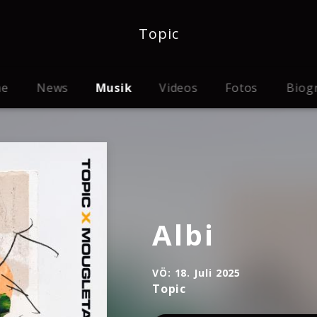
Topic
me
News
Musik
Videos
Fotos
Biog
Albi
VÖ:
18. Juli 2025
Topic