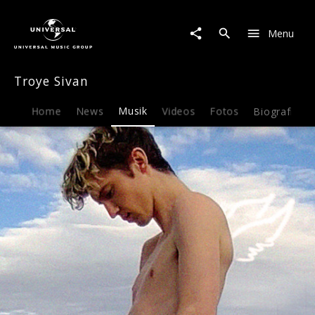
Troye
Sivan
Menu
|
Musik
|
Troye Sivan
Angel
Baby
Home
News
Musik
Videos
Fotos
Biografie