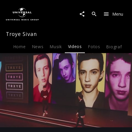
Troye
Sivan
Menu
|
Video
|
Troye Sivan
#WILD
(Trailer)
/
Home
News
Musik
Videos
Fotos
Biografie
Troye
Sivan
EPK
Play
-02:08
Play
Mute
Ent