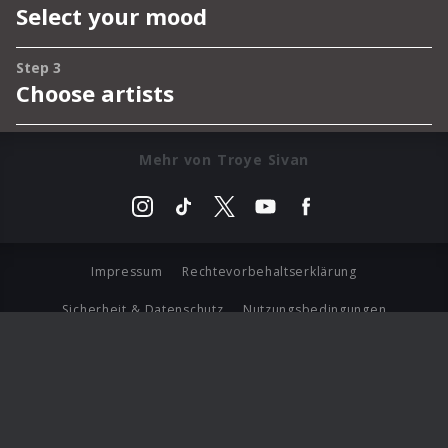
Mehr von Troye Sivan
Impressum
Rechtevorbehaltserklärung
Sicherheit & Datenschutz
Nutzungsbedingungen
Journalistenlounge
Für Geschäftspartner
Barrierefreiheit Statement
© Copyright 2026 Universal Music Group N.V. All Rights
Reserved.