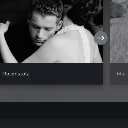
Rosenstolz
Mari