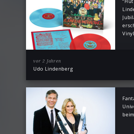
“Hut
Lind
Jubi
ersc
Viny
vor 2 Jahren
Udo Lindenberg
Fant
Univ
beim