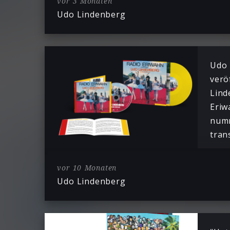
vor 3 Monaten
Udo Lindenberg
Udo 
verö
Lind
Eriw
numm
tran
vor 10 Monaten
Udo Lindenberg