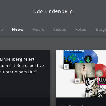
Udo Lindenberg
me
News
Musik
Videos
Fotos
Biog
Lindenberg feiert
läum mit Retrospektive
es unter einem Hut”