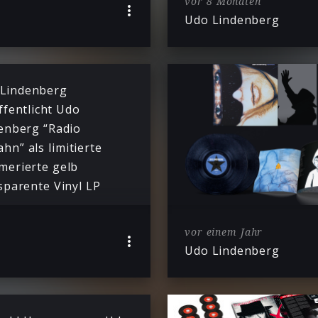
vor 8 Monaten
Udo Lindenberg
Lindenberg
ffentlicht Udo
enberg “Radio
ahn” als limitierte
erierte gelb
sparente Vinyl LP
vor einem Jahr
Udo Lindenberg