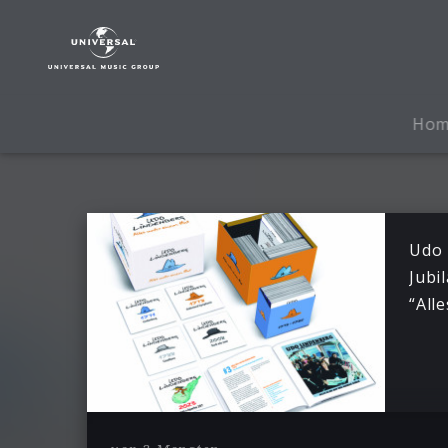
Udo
Lindenberg
|
News
Ho
Udo 
Jubi
“All