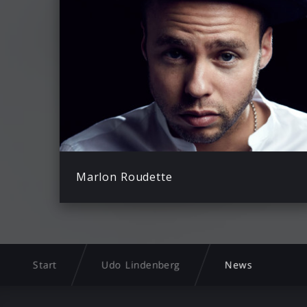
Marlon Roudette
Start
Udo Lindenberg
News