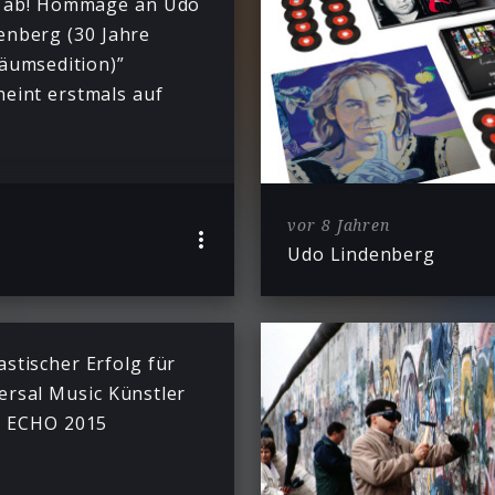
 ab! Hommage an Udo
enberg (30 Jahre
läumsedition)”
heint erstmals auf
l
vor 8 Jahren
Udo Lindenberg
astischer Erfolg für
ersal Music Künstler
 ECHO 2015