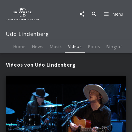
Udo
Lindenberg
Menu
|
Videos
Udo Lindenberg
Home
News
Musik
Videos
Fotos
Biografie
Videos von Udo Lindenberg