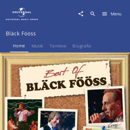
Bläck
Fööss
Menu
|
Musik
&
Bläck Fööss
Merch
Home
Musik
Termine
Biografie