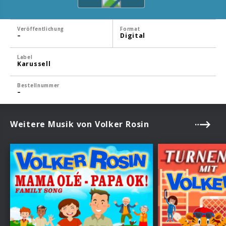
Veröffentlichung
Format
–
Digital
Label
Karussell
Bestellnummer
–
Weitere Musik von Volker Rosin