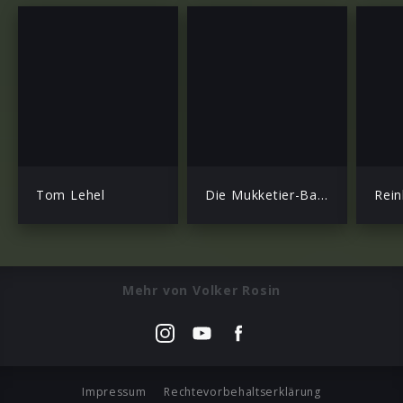
Tom Lehel
Die Mukketier-Bande
Rein
Mehr von Volker Rosin
Impressum
Rechtevorbehaltserklärung