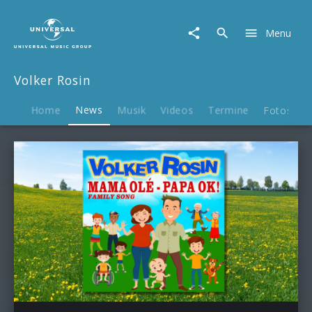
Volker
Rosin
Menu
|
News
Volker Rosin
Home
News
Musik
Videos
Termine
Fotos
B