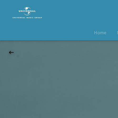
Volker
Rosin
|
05.09.2026
Zeltfestival
Home
Ruhr,
Bochum,
13:00