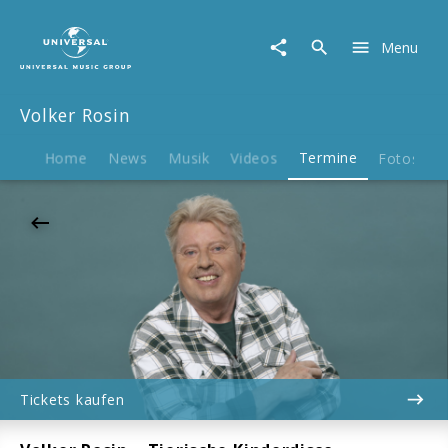
Volker
Rosin
Menu
|
06.09.2026
Zeltfestival
Volker Rosin
Ruhr,
Bochum,
15:00
Home
News
Musik
Videos
Termine
Fotos
B
Tickets kaufen