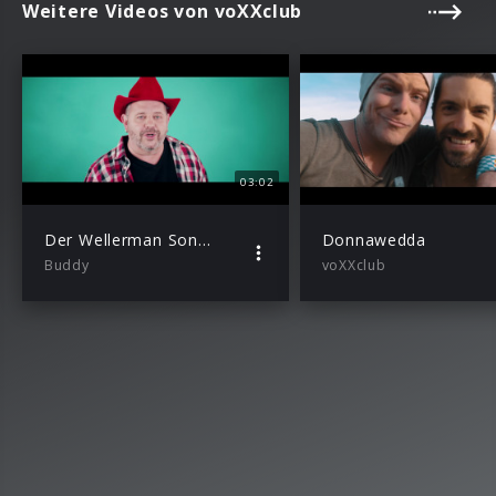
Weitere Videos von voXXclub
03:02
Der Wellerman Song (Geil Geil Es ist so geil)
Donnawedda
Buddy
voXXclub