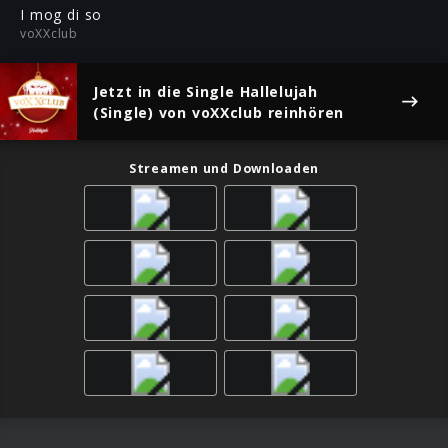
ful
I mog di so
voXXclub
Jetzt in die Single
Hallelujah
(Single)
von voXXclub reinhören
Streamen und Downloaden