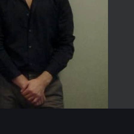
00:11
Mute
Enter
fullscreen