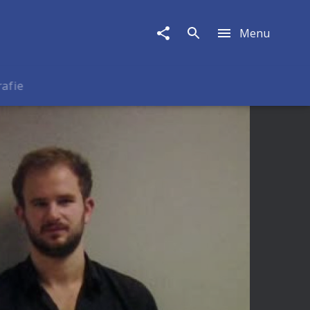
Menu
rafie