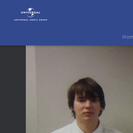
White
Lies
|
Video
|
Ho
White
Lies'
Weihnachtsgrüße!