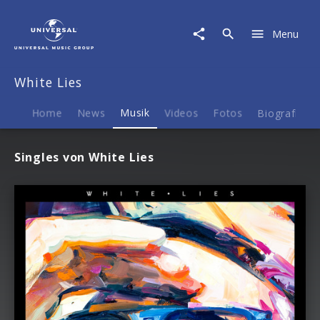
White
Lies
Menu
|
Musik
White Lies
Home
News
Musik
Videos
Fotos
Biografie
Singles von White Lies