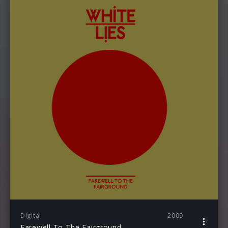
Digital
2009
Farewell To The Fairground