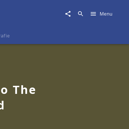
Menu
rafie
To The
d