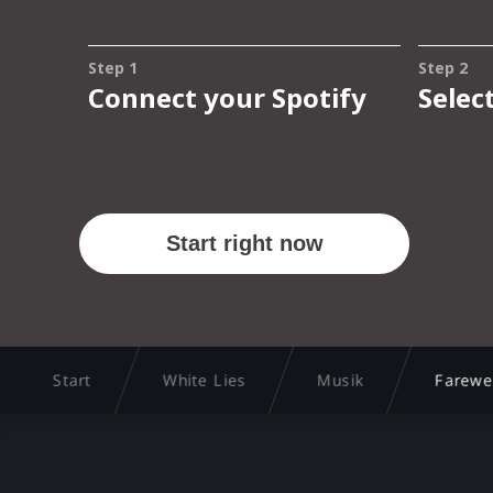
Start
White Lies
Musik
Farewe