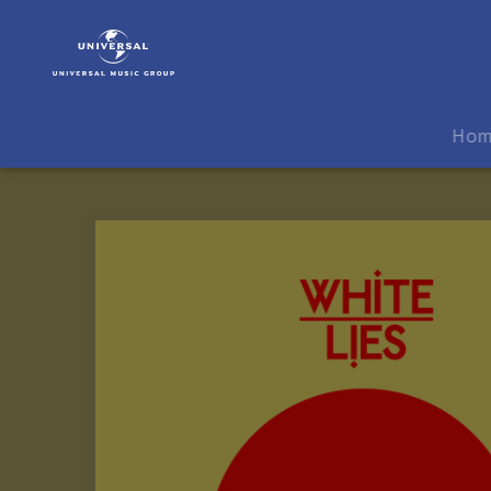
White
Lies
|
Musik
|
Ho
Farewell
To
The
Fairground