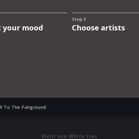
ll To The Fairground
Mehr von White Lies