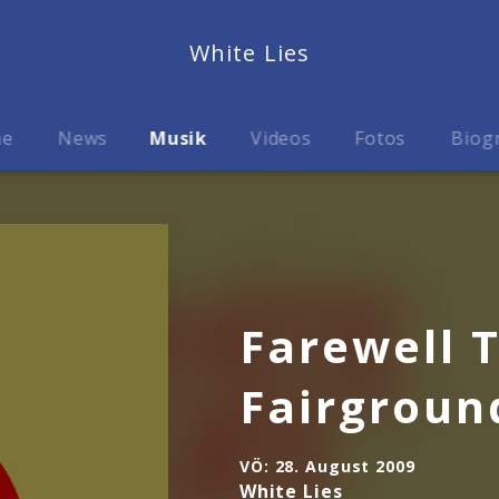
White Lies
me
News
Musik
Videos
Fotos
Biog
Farewell 
Fairgroun
VÖ:
28. August 2009
White Lies