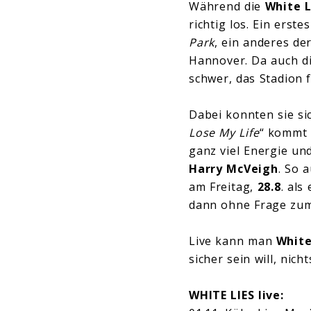
Während die
White L
richtig los. Ein erste
Park
, ein anderes d
Hannover. Da auch d
schwer, das Stadion 
Dabei konnten sie si
Lose My Life
“ kommt 
ganz viel Energie un
Harry McVeigh
. So 
am Freitag,
28.8
. als
dann ohne Frage zum
Live kann man
White
sicher sein will, nic
WHITE LIES live: