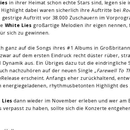
ies
in ihrer Heimat schon echte Stars sind, legen sie 
s Highlight dabei waren sicherlich ihre Auftritte bei
Ro
er gestrige Auftritt vor 38.000 Zuschauern im Vorpro
ie
White Lies
großartige Melodien ihr eigen nennen, f
für sich zu gewinnen.
ch ganz auf die Songs ihres #1 Albums in Großbritann
zwar auf dem ersten Eindruck recht düster rüber, strah
d Dynamik aus. Ein Übriges dazu tut die eindringlich
auch nachzuhören auf der neuen Single
„Farewell To T
 eRelease erscheint. Anfangs eher zurückhaltend, entw
 energiegeladenen, rhythmusbetonten Highlight des
 Lies
dann wieder im November erleben und wer am E
hts verpasst zu haben, sollte sich die Konzerte entgehe