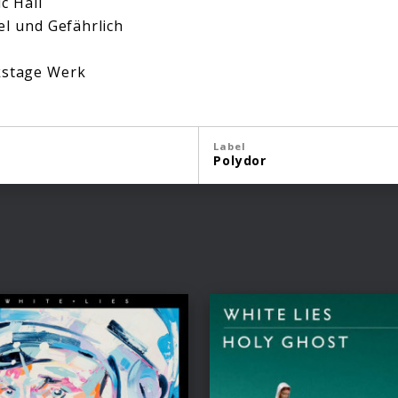
c Hall
l und Gefährlich
kstage Werk
Label
Polydor