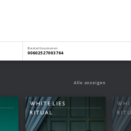
Bestellnummer
00602527003764
Alle anzeigen