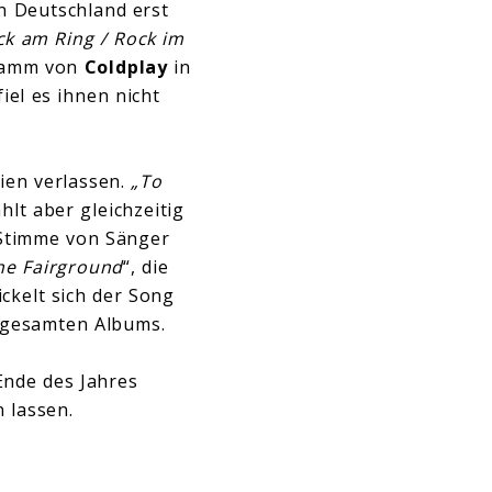
in Deutschland erst
ck am Ring / Rock im
gramm von
Coldplay
in
iel es ihnen nicht
ien verlassen.
„To
lt aber gleichzeitig
e Stimme von Sänger
he Fairground
“, die
ickelt sich der Song
 gesamten Albums.
nde des Jahres
n lassen.