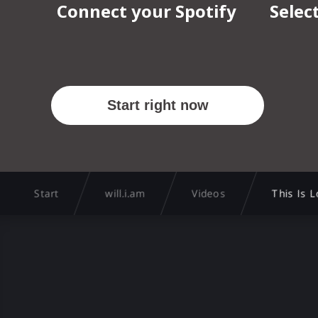
Start
will.i.am
Videos
This Is 