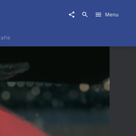
Menu
rafie