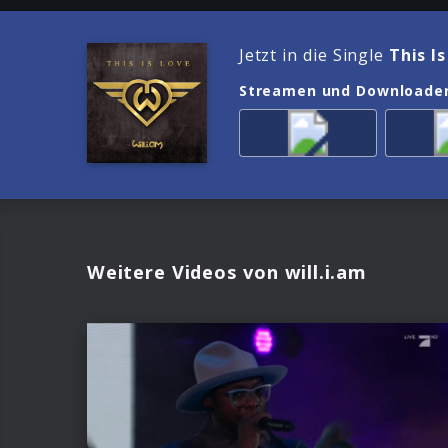
Jetzt in die Single
This I
Streamen und Downloade
Weitere Videos von will.i.am