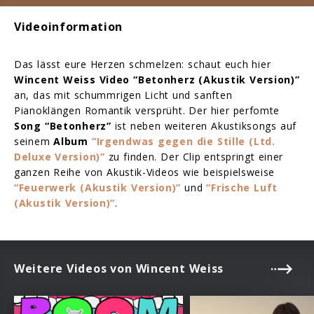
Videoinformation
Das lässt eure Herzen schmelzen: schaut euch hier
Wincent Weiss Video “Betonherz (Akustik Version)”
an, das mit schummrigen Licht und sanften
Pianoklängen Romantik versprüht. Der hier perfomte
Song “Betonherz”
ist neben weiteren Akustiksongs auf
seinem
Album
“Irgendwas gegen die Stille (Ltd.
Deluxe Version)”
zu finden. Der Clip entspringt einer
ganzen Reihe von Akustik-Videos wie beispielsweise
“Feuerwerk (Akustik Version)”
und
“Frische Luft
(Akustik Version)”
.
Weitere Videos von Wincent Weiss