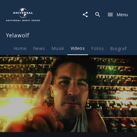
Yelawolf
|
Menu
Video
|
Hard
Yelawolf
White
(Up
In
Home
News
Musik
Videos
Fotos
Biografie
The
Club)
Play
-03:47
Play
Mute
Ent