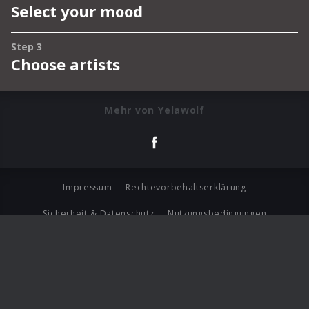
Mehr von Yelawolf
Impressum
Rechtevorbehaltserklärung
Sicherheit & Datenschutz
Nutzungsbedingungen
Journalistenlounge
Für Geschäftspartner
Barrierefreiheit Statement
© Copyright 2026 Universal Music Group N.V. All Rights
Reserved.