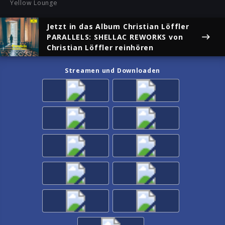
Yellow Lounge
Jetzt in das Album
Christian Löffler
PARALLELS: SHELLAC REWORKS
von
Christian Löffler reinhören
Streamen und Downloaden