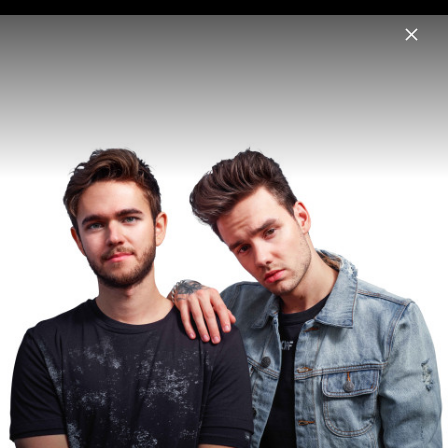
Menu
Zedd
Home
News
Musik
Videos
Fotos
Pressefotos "Telos" (2024)