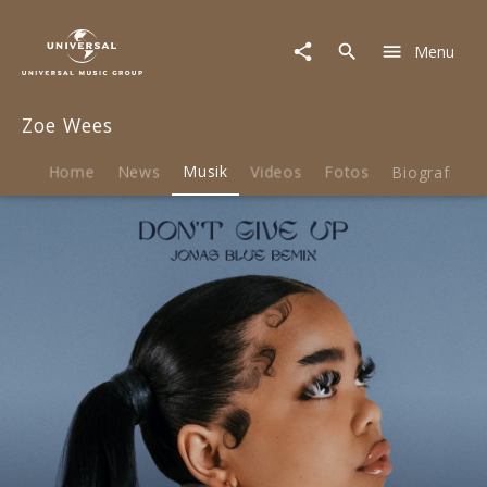
Zoe
Wees
Menu
|
Musik
|
Zoe Wees
Don't
Give
Up
Home
News
Musik
Videos
Fotos
Biografie
(Jonas
Blue
Remix)