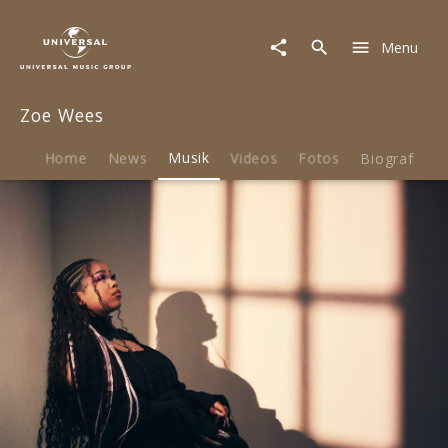
Zoe
Wees
Menu
|
Musik
|
Zoe Wees
Sorry
For
The
Home
News
Musik
Videos
Fotos
Biografie
Drama